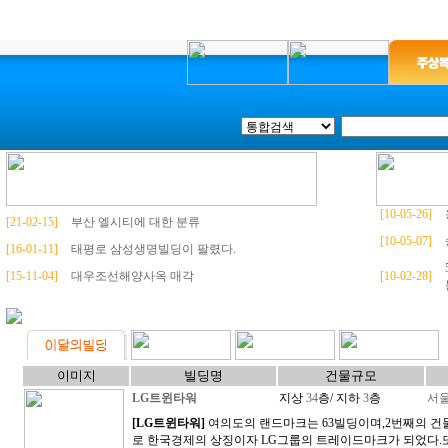
[10-05-26]
[21-02-15]
부산 엘시티에 대한 분류
[10-05-07]
[16-01-11]
태평로 삼성생명빌딩이 팔렸다.
[15-11-04]
대우조선해양사옥 매각
[10-02-28]
이미지
빌딩명
건물규모
LG트윈타워
지상
34
층/ 지하
3
층
서
[LG트윈타워]
여의도의 랜드마크는 63빌딩이며,2번째의 건물
로 한국경제의 상징이자 LG그룹의 트레이드마크가 되었다.또